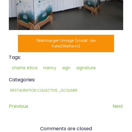
Télécharger l’image (crédit : Ian
Fafet/Welfarm)
Tags:
charte etica
nancy
sign
signature
Categories:
RESTAURATION COLLECTIVE
,
SCOLAIRE
Previous
Next
Comments are closed