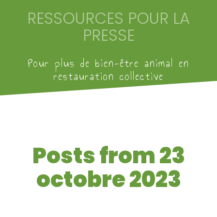
Aller
RESSOURCES POUR LA
au
contenu
PRESSE
Pour plus de bien-être animal en
restauration collective
Posts from 23
octobre 2023